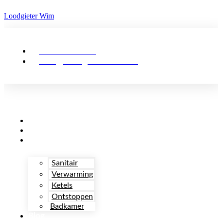
Loodgieter Wim
03 48 92 839
info@loodgieterwim.be
Over
Team
Diensten
Sanitair
Verwarming
Ketels
Ontstoppen
Badkamer
Blog