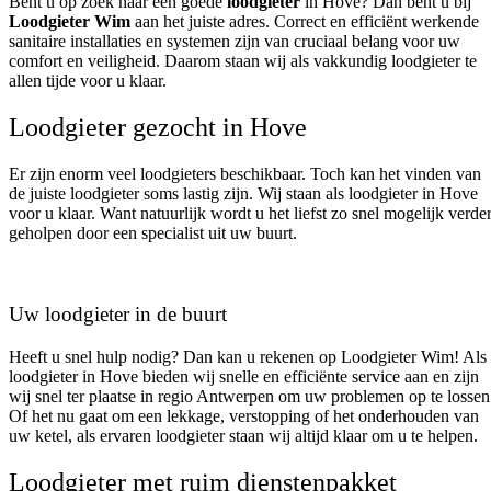
Bent u op zoek naar een goede
loodgieter
in Hove? Dan bent u bij
Loodgieter Wim
aan het juiste adres. Correct en efficiënt werkende
sanitaire installaties en systemen zijn van cruciaal belang voor uw
comfort en veiligheid. Daarom staan wij als vakkundig loodgieter te
allen tijde voor u klaar.
Loodgieter gezocht in Hove
Er zijn enorm veel loodgieters beschikbaar. Toch kan het vinden van
de juiste loodgieter soms lastig zijn. Wij staan als loodgieter in Hove
voor u klaar. Want natuurlijk wordt u het liefst zo snel mogelijk verde
geholpen door een specialist uit uw buurt.
Uw loodgieter in de buurt
Heeft u snel hulp nodig? Dan kan u rekenen op Loodgieter Wim! Als
loodgieter in Hove bieden wij snelle en efficiënte service aan en zijn
wij snel ter plaatse in regio Antwerpen om uw problemen op te lossen
Of het nu gaat om een lekkage, verstopping of het onderhouden van
uw ketel, als ervaren loodgieter staan wij altijd klaar om u te helpen.
Loodgieter met ruim dienstenpakket