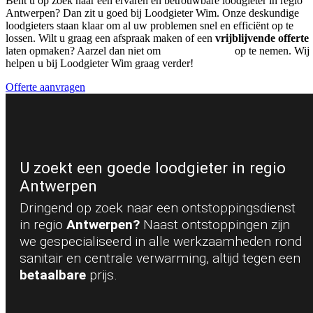
Bent u op zoek naar een ervaren en betrouwbare loodgieter in regio
Antwerpen? Dan zit u goed bij Loodgieter Wim. Onze deskundige
loodgieters staan klaar om al uw problemen snel en efficiënt op te
lossen. Wilt u graag een afspraak maken of een
vrijblijvende offerte
laten opmaken? Aarzel dan niet om
contact met ons
op te nemen. Wij
helpen u bij Loodgieter Wim graag verder!
Offerte aanvragen
U zoekt een goede loodgieter in regio
Antwerpen
Dringend op zoek naar een ontstoppingsdienst
in regio
Antwerpen?
Naast ontstoppingen zijn
we gespecialiseerd in alle werkzaamheden rond
sanitair en centrale verwarming, altijd tegen een
betaalbare
prijs.