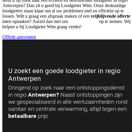
Bent u op zoek naar een ervaren en betrouwbare loodgieter in regio
Antwerpen? Dan zit u goed bij Loodgieter Wim. Onze deskundige
loodgieters staan klaar om al uw problemen snel en efficiënt op te
lossen. Wilt u graag een afspraak maken of een
vrijblijvende offerte
laten opmaken? Aarzel dan niet om
contact met ons
op te nemen. Wij
helpen u bij Loodgieter Wim graag verder!
Offerte aanvragen
U zoekt een goede loodgieter in regio
Antwerpen
Dringend op zoek naar een ontstoppingsdienst
in regio
Antwerpen?
Naast ontstoppingen zijn
we gespecialiseerd in alle werkzaamheden rond
sanitair en centrale verwarming, altijd tegen een
betaalbare
prijs.