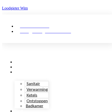
Loodgieter Wim
03 48 92 839
info@loodgieterwim.be
Over
Team
Diensten
Sanitair
Verwarming
Ketels
Ontstoppen
Badkamer
Blog