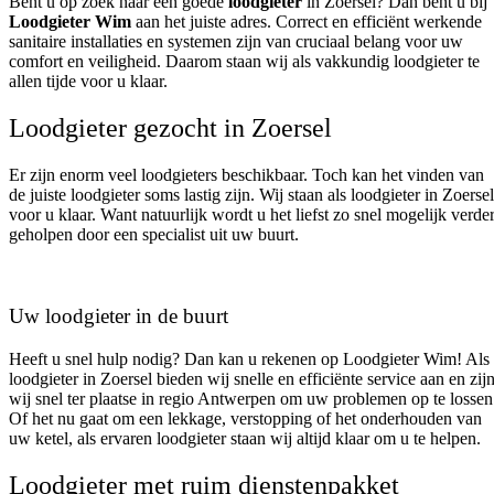
Bent u op zoek naar een goede
loodgieter
in Zoersel? Dan bent u bij
Loodgieter Wim
aan het juiste adres. Correct en efficiënt werkende
sanitaire installaties en systemen zijn van cruciaal belang voor uw
comfort en veiligheid. Daarom staan wij als vakkundig loodgieter te
allen tijde voor u klaar.
Loodgieter gezocht in Zoersel
Er zijn enorm veel loodgieters beschikbaar. Toch kan het vinden van
de juiste loodgieter soms lastig zijn. Wij staan als loodgieter in Zoersel
voor u klaar. Want natuurlijk wordt u het liefst zo snel mogelijk verde
geholpen door een specialist uit uw buurt.
Uw loodgieter in de buurt
Heeft u snel hulp nodig? Dan kan u rekenen op Loodgieter Wim! Als
loodgieter in Zoersel bieden wij snelle en efficiënte service aan en zij
wij snel ter plaatse in regio Antwerpen om uw problemen op te lossen
Of het nu gaat om een lekkage, verstopping of het onderhouden van
uw ketel, als ervaren loodgieter staan wij altijd klaar om u te helpen.
Loodgieter met ruim dienstenpakket